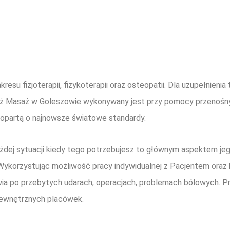
akresu fizjoterapii, fizykoterapii oraz osteopatii. Dla uzupełnie
ż Masaż w Goleszowie wykonywany jest przy pomocy przenośnyc
ę opartą o najnowsze światowe standardy.
żdej sytuacji kiedy tego potrzebujesz to głównym aspektem je
. Wykorzystując możliwość pracy indywidualnej z Pacjentem oraz
ia po przebytych udarach, operacjach, problemach bólowych. Pro
zewnętrznych placówek.