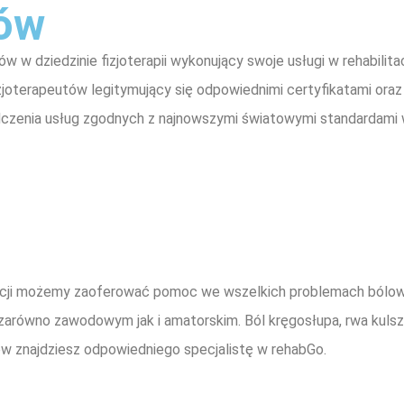
zów
ów w dziedzinie fizjoterapii wykonujący swoje usługi w rehabili
oterapeutów legitymujący się odpowiednimi certyfikatami oraz 
dczenia usług zgodnych z najnowszymi światowymi standardami w 
litacji możemy zaoferować pomoc we wszelkich problemach bólo
równo zawodowym jak i amatorskim. Ból kręgosłupa, rwa kulszowa
w znajdziesz odpowiedniego specjalistę w rehabGo.