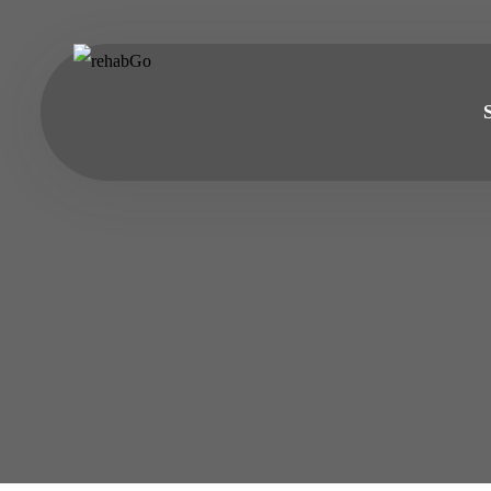
do
treści