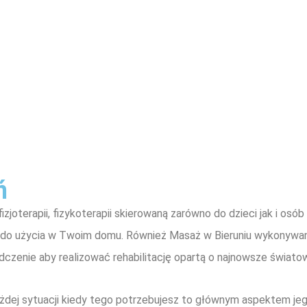
ń
 fizjoterapii, fizykoterapii skierowaną zarówno do dzieci jak i os
e do użycia w Twoim domu. Również Masaż w Bieruniu wykonywa
dczenie aby realizować rehabilitację opartą o najnowsze świato
żdej sytuacji kiedy tego potrzebujesz to głównym aspektem je