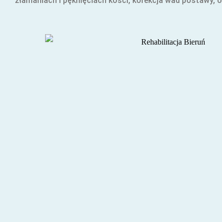
złamaniach i pęknięciach kości, korekcja wad postawy,