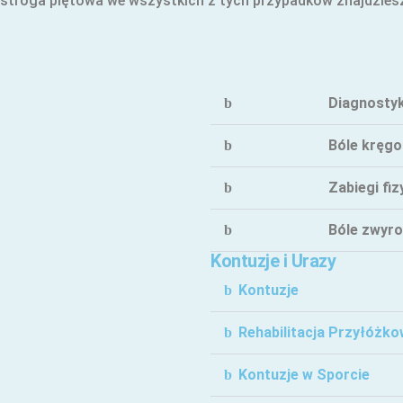
 ostroga piętowa we wszystkich z tych przypadków znajdzies
Diagnosty
Bóle kręgo
Zabiegi fiz
Bóle zwyr
Kontuzje i Urazy
Kontuzje
Rehabilitacja Przyłóżk
Kontuzje w Sporcie