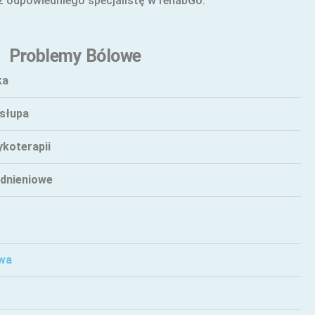
z odpowiedniego specjalistę w rehabGo.
Problemy Bólowe
ka
słupa
ykoterapii
odnieniowe
owa