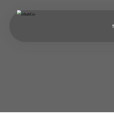
do
treści