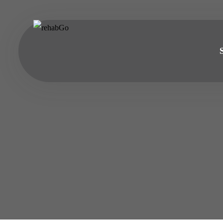
do
treści